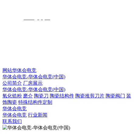
联系人：成淡漩
电子邮箱：
donna@fysy.cn
QQ：925753031
QQ：2873666207
微信号：fengyegaoye
网站华体会电竞
华体会电竞-华体会电竞(中国)
公司简介
厂房展示
华体会电竞-华体会电竞(中国)
氧化锆粉
磨介
陶瓷刀
陶瓷结构件
陶瓷推剪刀片
陶瓷阀门
装
饰陶瓷
特殊结构件定制
华体会电竞
华体会电竞
行业新闻
联系我们