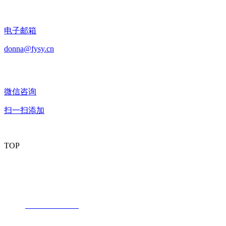
电子邮箱
donna@fysy.cn
微信咨询
扫一扫添加
TOP
潮州市丰业新材料有限公司
内销部：
电话：
+86 -768-6730239
传真：+86 -768-6732199