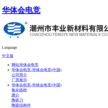
华体会电竞
Language
中文版
网站华体会电竞
华体会电竞-华体会电竞(中国)
公司简介
厂房展示
华体会电竞-华体会电竞(中国)
氧化锆粉
磨介
陶瓷刀
陶瓷结构件