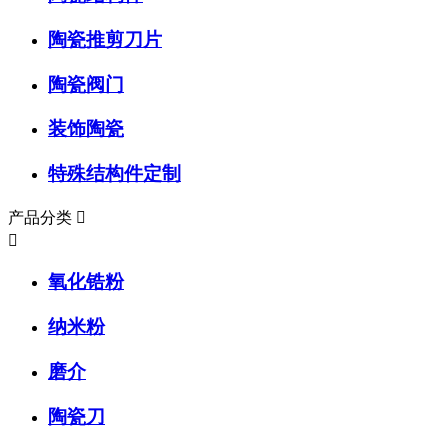
陶瓷推剪刀片
陶瓷阀门
装饰陶瓷
特殊结构件定制
产品分类


氧化锆粉
纳米粉
磨介
陶瓷刀