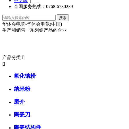
中文版
|
全国服务热线：0768-6730239
华体会电竞-华体会电竞(中国)
生产和销售一系列锆产品的企业
产品分类
产品分类


氧化锆粉
纳米粉
磨介
陶瓷刀
陶瓷结构件