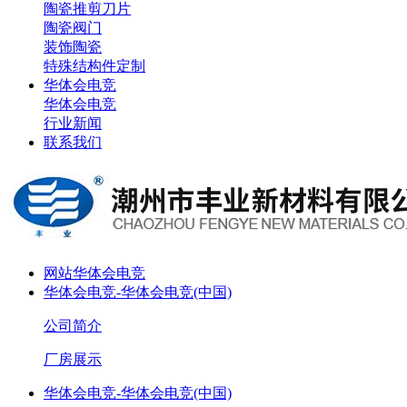
陶瓷推剪刀片
陶瓷阀门
装饰陶瓷
特殊结构件定制
华体会电竞
华体会电竞
行业新闻
联系我们
网站华体会电竞
华体会电竞-华体会电竞(中国)
公司简介
厂房展示
华体会电竞-华体会电竞(中国)